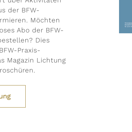
rt über Aktivitäten
us der BFW-
ormieren. Möchten
loses Abo der BFW-
bestellen? Dies
 BFW-Praxis-
as Magazin Lichtung
roschüren.
lung