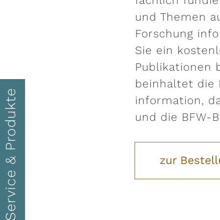
fachlich fundie
und Themen a
Forschung inf
Sie ein kosten
Publikationen 
se
beinhaltet die
Service & Produkte
information, d
und die BFW-B
zur Bestel