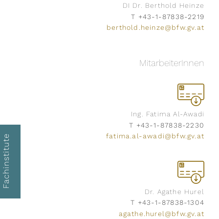
DI Dr. Berthold Heinze
ieren
il-Adresse
T +43-1-87838-2219
berthold.heinze@bfw.gv.at
MitarbeiterInnen
Ing. Fatima Al-Awadi
T +43-1-87838-2230
fatima.al-awadi@bfw.gv.at
Fachinstitute
Dr. Agathe Hurel
T +43-1-87838-1304
agathe.hurel@bfw.gv.at