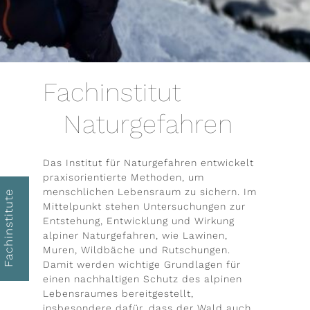
ieren
il-Adresse
Fachinstitut
Naturgefahren
Das Institut für Naturgefahren entwickelt
praxisorientierte Methoden, um
menschlichen Lebensraum zu sichern. Im
Fachinstitute
Mittelpunkt stehen Untersuchungen zur
Entstehung, Entwicklung und Wirkung
alpiner Naturgefahren, wie Lawinen,
Muren, Wildbäche und Rutschungen.
Damit werden wichtige Grundlagen für
einen nachhaltigen Schutz des alpinen
Lebensraumes bereitgestellt,
insbesondere dafür, dass der Wald auch