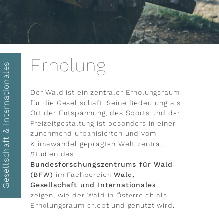
ieren
il-Adresse
Erholung
Gesellschaft & Internationales
Der Wald ist ein zentraler Erholungsraum
für die Gesellschaft. Seine Bedeutung als
Ort der Entspannung, des Sports und der
Freizeitgestaltung ist besonders in einer
zunehmend urbanisierten und vom
Klimawandel geprägten Welt zentral.
Studien des
Bundesforschungszentrums für Wald
(BFW)
im Fachbereich
Wald,
Gesellschaft und Internationales
zeigen, wie der Wald in Österreich als
Erholungsraum erlebt und genutzt wird.