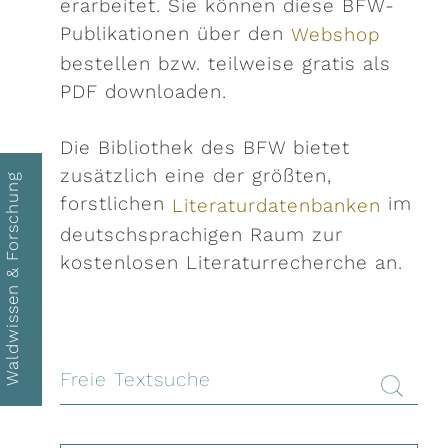
erarbeitet. Sie können diese BFW-
ieren
il-Adresse
Publikationen über den
Websh
op
bestellen bzw. teilweise gratis als
PDF downloaden.
Die Bibliothek des BFW bietet
zusätzlich eine der größten,
Waldwissen & Forschung
forstlichen
im
Literaturdatenbanken
deutschsprachigen Raum zur
kostenlosen Literaturrecherche an.
Suche star