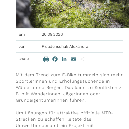
ieren
il-Adresse
am
20.08.2020
von
Freudenschuß Alexandra
share
Facebook
LinkedIn
Email
Teilen
Beitragsinhalt
Mit dem Trend zum E-Bike tummeln sich mehr
SportlerInnen und Erholungssuchende in
Wäldern und Bergen. Das kann zu Konflikten z.
B. mit WanderInnen, JägerInnen oder
GrundeigentümerInnen führen.
Um Lösungen für attraktive offizielle MTB-
Strecken zu schaffen, leitete das
Umweltbundesamt ein Projekt mit