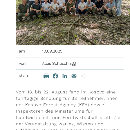
ieren
il-Adresse
am
10.09.2025
von
Alois Schuschnigg
share
Facebook
LinkedIn
Email
Teilen
Beitragsinhalt
Vom 18. bis 22. August fand im Kosovo eine
fünftägige Schulung für 38 Teilnehmer:innen
der Kosovo Forest Agency (KFA) sowie
Inspektoren des Ministeriums für
Landwirtschaft und Forstwirtschaft statt. Ziel
der Veranstaltung war es, Wissen und