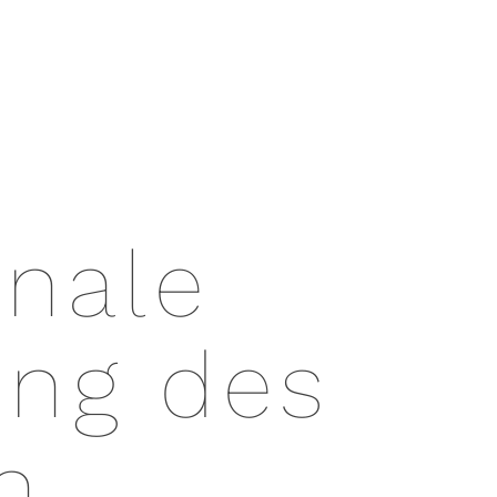
onale
ung des
n