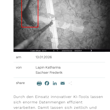
ieren
il-Adresse
am
13.01.2026
von
Lapin Katharina
Sachser Frederik
share
Facebook
LinkedIn
Email
Teilen
Beitragsinhalt
Durch den Einsatz innovativer KI-Tools lassen
sich enorme Datenmengen effizient
verarbeiten. Damit lassen sich zeitlich und