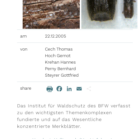
ieren
il-Adresse
am
22.12.2005
von
Cech Thomas
Hoch Gernot
Krehan Hannes
Perny Bernhard
Steyrer Gottfried
share
Facebook
LinkedIn
Email
Teilen
Beitragsinhalt
Das Institut für Waldschutz des BFW verfasst
zu den wichtigsten Themenkomplexen
fundierte und auf das Wesentliche
konzentrierte Merkblätter.